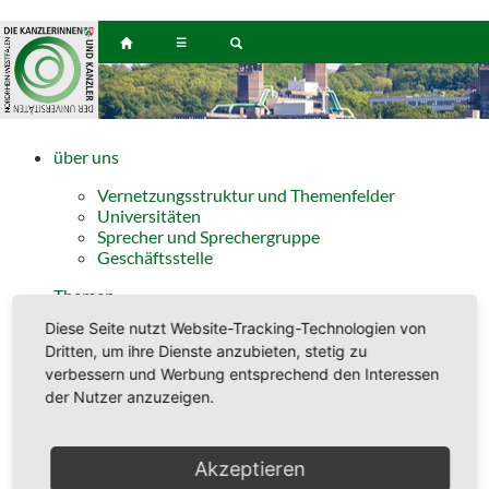
☰
über uns
Vernetzungsstruktur und Themenfelder
Universitäten
Sprecher und Sprechergruppe
Geschäftsstelle
Themen
Diese Seite nutzt Website-Tracking-Technologien von
Finanzen
Dritten, um ihre Dienste anzubieten, stetig zu
Personal
Infrastruktur
verbessern und Werbung entsprechend den Interessen
Recht/Organisation/Planung
der Nutzer anzuzeigen.
Aktuelles
Akzeptieren
Termine